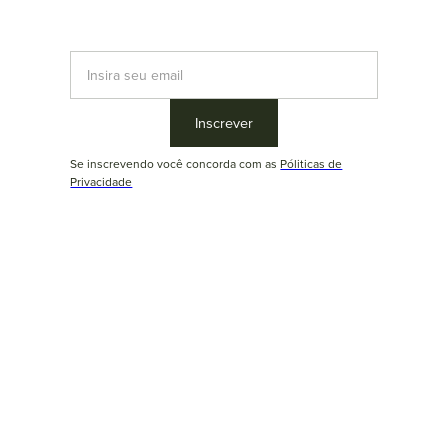
Newsletter Duoma
Inscreva-se e fique por dentro de novidades em coleções,
produtos, tendências e dicas de arquitetura e decoração.
Se inscrevendo você concorda com as
Póliticas de
Privacidade
Se inscrevendo você concorda com as
Póliticas de Privacidade
© Duoma Mobiliário Brasileiro 2025
Endereço: