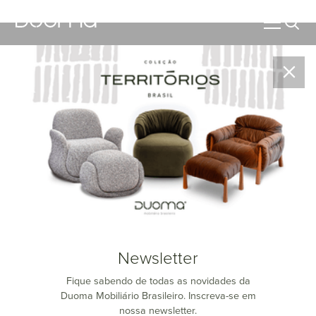
Conheça nossa nova coleção - com curadoria de Wilian
Bertuol e do Estúdio SOMA - que celebra a brasilidade em
suas diversas expressões, inspirada em referências de
Norte a Sul do Brasil.
Ver Produtos
Newsletter
Fique sabendo de todas as novidades da
Duoma Mobiliário Brasileiro. Inscreva-se em
nossa newsletter.