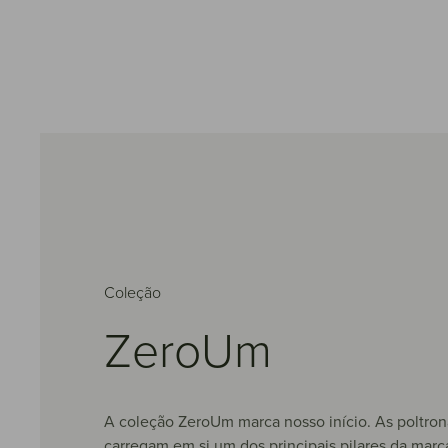
Coleção
ZeroUm
A coleção ZeroUm marca nosso início. As poltron
carregam em si um dos principais pilares da mar