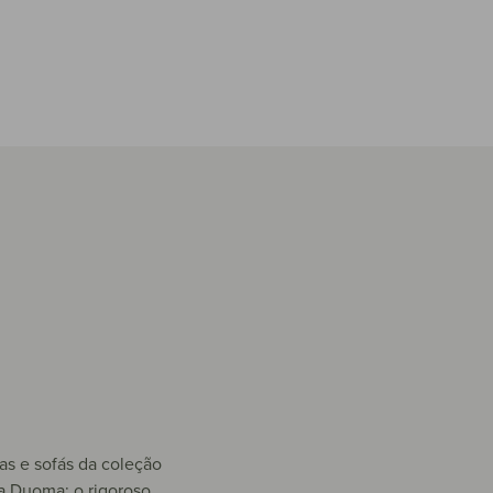
as e sofás da coleção
ca Duoma: o rigoroso