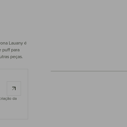
trona Lauany é
 puff para
tras peças.
criação da