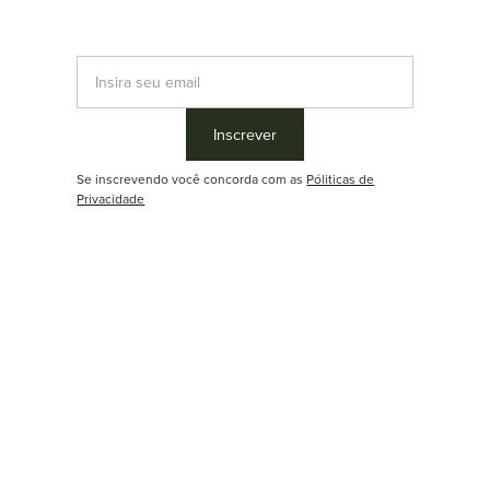
Se inscrevendo você concorda com as
Póliticas de
Privacidade
Tembé
Um sofá, inúmeras possibilidades. Crie ambientes dinâmicos e
icônicos com os módulos e encostos avulsos do sofá Tembé
Duoma, posicionando-os da maneira que for conveniente para o
momento. Ideal para quem busca levar liberdade e versatilidade
ao ambiente.